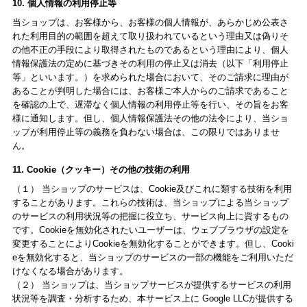
10. 個人情報の利用停止等
当ショップは、お客様から、お客様の個人情報が、あらかじめ公表さ
れた利用目的の範囲を超えて取り扱われているという理由又は偽りそ
の他不正の手段により取得されたものであるという理由により、個人
情報保護法の定めに基づきその利用の停止又は消去（以下「利用停止
等」といいます。）を求められた場合において、そのご請求に理由が
あることが判明した場合には、お客様ご本人からのご請求であること
を確認の上で、遅滞なく個人情報の利用停止等を行い、その旨をお客
様に通知します。但し、個人情報保護法その他の法令により、当ショ
ップが利用停止等の義務を負わない場合は、この限りではありませ
ん。
11. Cookie（クッキー）その他の技術の利用
（１） 当ショップのサービスは、Cookie及びこれに類する技術を利用
することがあります。これらの技術は、当ショップによる当ショップ
のサービスの利用状況等の把握に役立ち、サービス向上に資するもの
です。Cookieを無効化されたいユーザーは、ウェブブラウザの設定を
変更することによりCookieを無効化することができます。但し、Cooki
eを無効化すると、当ショップのサービスの一部の機能をご利用いただ
けなくなる場合があります。
（２） 当ショップは、当ショップサービスが提供するサービスの利用
状況等を調査・分析するため、本サービス上に Google LLCが提供する