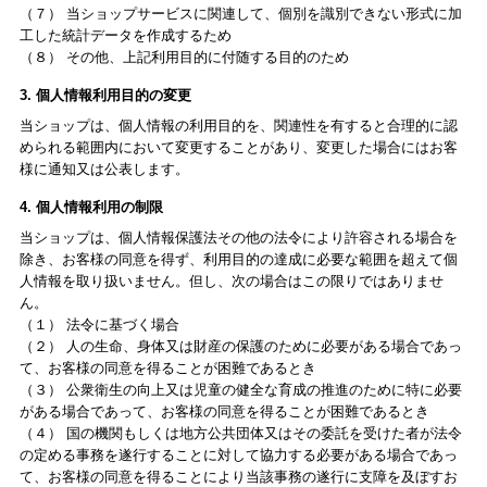
（７） 当ショップサービスに関連して、個別を識別できない形式に加
工した統計データを作成するため
（８） その他、上記利用目的に付随する目的のため
3. 個人情報利用目的の変更
当ショップは、個人情報の利用目的を、関連性を有すると合理的に認
められる範囲内において変更することがあり、変更した場合にはお客
様に通知又は公表します。
4. 個人情報利用の制限
当ショップは、個人情報保護法その他の法令により許容される場合を
除き、お客様の同意を得ず、利用目的の達成に必要な範囲を超えて個
人情報を取り扱いません。但し、次の場合はこの限りではありませ
ん。
（１） 法令に基づく場合
（２） 人の生命、身体又は財産の保護のために必要がある場合であっ
て、お客様の同意を得ることが困難であるとき
（３） 公衆衛生の向上又は児童の健全な育成の推進のために特に必要
がある場合であって、お客様の同意を得ることが困難であるとき
（４） 国の機関もしくは地方公共団体又はその委託を受けた者が法令
の定める事務を遂行することに対して協力する必要がある場合であっ
て、お客様の同意を得ることにより当該事務の遂行に支障を及ぼすお