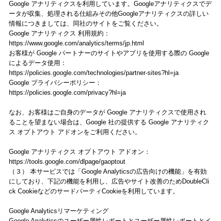
Google アナリティクスを利用しています。Googleアナリティクスでデ
ータが収集、処理される仕組みその他Googleアナリティクスの詳しい
情報につきましては、同社のサイトをご覧ください。
Google アナリティクス 利用規約：
https://www.google.com/analytics/terms/jp.html
お客様が Google パートナーのサイトやアプリを使用する際の Google
によるデータ使用：
https://policies.google.com/technologies/partner-sites?hl=ja
Google プライバシーポリシー：
https://policies.google.com/privacy?hl=ja
なお、お客様はご自身のデータが Google アナリティクスで使用され
ることを望まない場合は、Google 社の提供する Google アナリティク
ス オプトアウト アドオンをご利用ください。
Google アナリティクス オプトアウト アドオン：
https://tools.google.com/dlpage/gaoptout
（３） 本サービスでは「Google Analyticsの広告向けの機能」を有効
にしており、下記の機能を利用し、広告やサイト改善のためDoubleCli
ck CookieなどのサードパーティCookieを利用しています。
Google Analyticsリマーケティング
Google Analyticsのユーザー属性レポートとユーザー属性レポートとイ