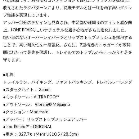
への刷新です。あらゆるコンディションで優れたグリップ力を発揮し、
改良されたラグパターンにより、従来モデルとは一線を画す高いグリッ
プ性能を実現しています。
アッパー部分のデザインも見直され、中足部や踵周りのフィット感が向
上。LONE PEAKらしいナチュラルな履き心地がさらに進化しました。
縫い目のないオーバーレイパーツとリップストップメッシュを採用する
ことで、高い耐久性を一層強化。さらに、2重構造のトゥガードが広範
囲にわたって足先を保護し、トレイルでのトラブルからしっかりと足を
守ります。
■用途
トレイルラン、ハイキング、ファストパッキング、トレイルレーシング
●スタックハイト： 25mm
●ミッドソール：ALTRA EGO™
●アウトソール： Vibram® Megagrip
●クッション：Moderate
●アッパー： リップストップメッシュアッパー
● FootShape™：ORIGINAL
●重さ： 327.7g（Mens US10.5 / 28.5cm）