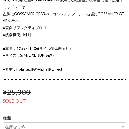
68g/m2の最軽量Alpha® Directを使用した軽量性、携帯性に優れた通年
ミッドレイヤー
左胸にGOSSAMER GEARのロゴパッチ、フロント右裾にGOSSAMER GE
ARのラベル
●表面リフレクティブロゴ
●洗濯機使用可能
■重量：125g～130g(サイズ個体差あり）
■サイズ：S/M/L/XL（UNISEX）
■素材：Polartec®のAlpha® Direct
¥25,300
SOLD OUT
種類