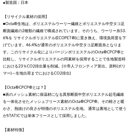
●製造国：日本
【リサイクル素材の採用】
■Octa®生地は、ポリエステルウーリー繊維とポリエステル中空タコ足
断面繊維の2種類の繊維で構成されています。そのうち、ウーリー糸53.
6%を リサイクルポリエステル(ECOPET®)に置き換え、環境負荷度を下
げています。46.4%が通常のポリエステル中空タコ足断面糸となりま
す。このリサイクル化によりバージンポリエステルのOcta®CPCP®と
比較し、リサイクルポリエステルの同素材を採用することで生地製造時
における23％CO2排出量を削減。(※帝人フロンティア算出。原料(ポリ
マー)～生地出荷までにおけるCO2排出)
【Octa®CPCP®とは？】
■表のメッシュ素材に保温材になる異形断面中空ポリエステル起毛繊維
を一体化させたメッシュフリース素材のOcta®CPCP®。その軽さと暖
かさ、熱抜けの良さが特徴のポリエステル生地。 通常は裏地として使う
がSTATICでは単体フリースとして採用しました。
【素材特徴】