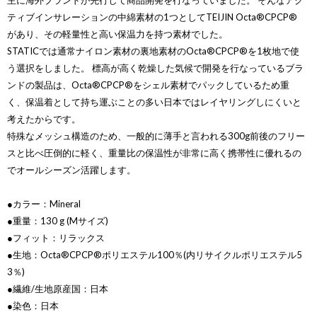
主に海外ブランドが先行して商品開発を行なっていました。 そんなアク
ティブインサレーションの中綿素材の1つとしてTEIJIN Octa®CPCP®
があり、その軽量性と高い保温力を持つ素材でした。
STATICでは通常ナイロン素材の裏地素材のOcta®CPCP®を1枚地で使
う選択をしました。 標高が高く乾燥した気候で開発を行なっているブラ
ンドの製品は、Octa®CPCP®をシェル素材でパックしているため重
く、保温着として持ち運ぶことの多い日本ではレイヤリングしにくいと
考えたからです。
特殊なメッシュ構造のため、一般的に薄手と言われる300g前後のフリー
スと比べ圧倒的に軽く、重量比の保温性が非常に高く携帯性に優れるの
でオールシーズン活躍します。
●カラー：Mineral
●重量：130 g (Mサイズ)
●フィット：リラックス
●生地：Octa®CPCP®ポリエステル100％(内リサイクルポリエステル5
3％)
●繊維/生地原産国：日本
●染色：日本