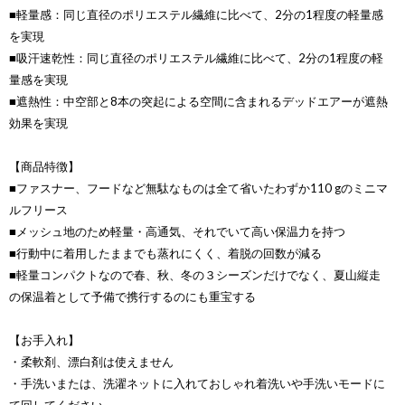
■軽量感：同じ直径のポリエステル繊維に比べて、2分の1程度の軽量感
を実現
■吸汗速乾性：同じ直径のポリエステル繊維に比べて、2分の1程度の軽
量感を実現
■遮熱性：中空部と8本の突起による空間に含まれるデッドエアーが遮熱
効果を実現
【商品特徴】
■ファスナー、フードなど無駄なものは全て省いたわずか110 gのミニマ
ルフリース
■メッシュ地のため軽量・高通気、それでいて高い保温力を持つ
■行動中に着用したままでも蒸れにくく、着脱の回数が減る
■軽量コンパクトなので春、秋、冬の３シーズンだけでなく、夏山縦走
の保温着として予備で携行するのにも重宝する
【お手入れ】
・柔軟剤、漂白剤は使えません
・手洗いまたは、洗濯ネットに入れておしゃれ着洗いや手洗いモードに