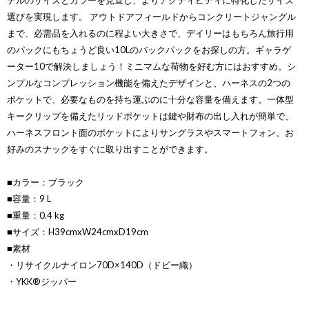
デルのサイズとカラーを見直し、よりアクティビティに特化したサイズ
選びを実現します。 アウトドアフィールドからコンクリートジャングル
まで、必需品を入れるのに程よい大きさで、デイリーはもちろん旅行用
のパックにもちょうど良い10Lのバックパックをお探しの方。ギャラゲ
ーター10で解決しましょう！ミニマムな荷物を好む方にはおすすめ。シ
ンプルなコンプレッション機能を備えたデザインと、ハーネスの2つの
ポケットで、必要なものを持ち運ぶのに十分な容量を備えます。一体型
キークリップを備えたリッドポケットは鍵や財布の出し入れが簡単で、
ハーネスフロント面のポケットによりサングラスやスマートフォン、お
好みのスナックをすぐに取り出すことができます。
■カラー：ブラック
■容量：9 L
■重量：0.4 kg
■サイズ：H39cmxW24cmxD19cm
■素材
・リサイクルナイロン70D×140D（ドビー織）
・YKK®ジッパー