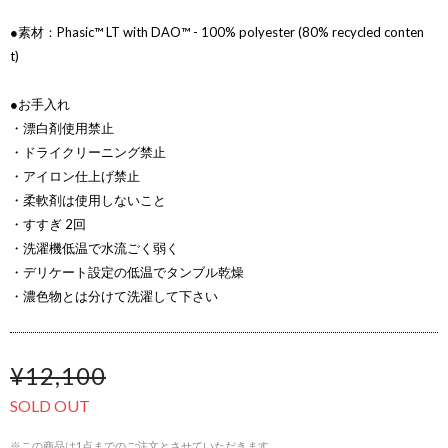
●素材：Phasic™ LT with DAO™ - 100% polyester (80% recycled conten
t)
●お手入れ
・漂白剤使用禁止
・ドライクリーニング禁止
・アイロン仕上げ禁止
・柔軟剤は使用しないこと
・すすぎ 2回
・洗濯機低温で水流ごく弱く
・デリケート設定の低温でタンブル乾燥
・濃色物とは分けて洗濯して下さい
¥12,100
SOLD OUT
※この商品は1点までのご注文とさせていただきます。