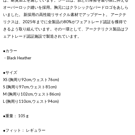
は、耐臭加工を施しています。シームは、肌との摩擦を最小限に抑える
オーバーロック縫いを採用。胸元にはクラシックなバードロゴをあしら
いました。 新採用の高性能リサイクル素材でアップデート。 アークテ
リクスは、2025年までに全製品の80%がフェアトレード認証を獲得で
きるよう取り組んでいます。その一環として、アークテリクス製品はフ
ェアトレード認証施設で製造されています。
●カラー
・Black Heather
●サイズ
XS (胸周り92cm,ウェスト76cm)
S (胸周り97cm,ウェスト81cm)
M (胸周り102cm,ウェスト86cm)
L (胸周り110cm,ウェスト94cm)
●重量： 105 g
●フィット： レギュラー