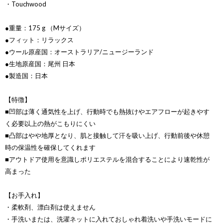
・Touchwood
●重量：175 g （Mサイズ）
●フィット：リラックス
●ウール原産国：オーストラリア/ニュージーランド
●生地原産国：尾州 日本
●製造国：日本
【特徴】
■凹部は薄く通気性を上げ、行動時でも熱抜けやエアフローが起きやす
く必要以上の熱がこもりにくい
■凸部はやや地厚となり、肌と接触して汗を吸い上げ、行動前後や休憩
時の保温性を確保してくれます
■アウトドア使用を意識しポリエステルを混合することにより速乾性が
高まった
【お手入れ】
・柔軟剤、漂白剤は使えません
・手洗いまたは、洗濯ネットに入れておしゃれ着洗いや手洗いモードに