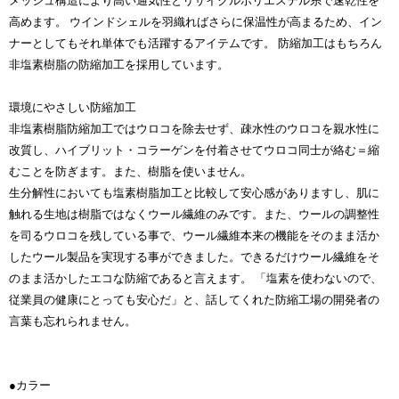
メッシュ構造により高い通気性とリサイクルポリエステル糸で速乾性を
高めます。 ウインドシェルを羽織ればさらに保温性が高まるため、イン
ナーとしてもそれ単体でも活躍するアイテムです。 防縮加工はもちろん
非塩素樹脂の防縮加工を採用しています。
環境にやさしい防縮加工
非塩素樹脂防縮加工ではウロコを除去せず、疎水性のウロコを親水性に
改質し、ハイブリット・コラーゲンを付着させてウロコ同士が絡む＝縮
むことを防ぎます。また、樹脂を使いません。
生分解性においても塩素樹脂加工と比較して安心感がありますし、肌に
触れる生地は樹脂ではなくウール繊維のみです。また、ウールの調整性
を司るウロコを残している事で、ウール繊維本来の機能をそのまま活か
したウール製品を実現する事ができました。できるだけウール繊維をそ
のまま活かしたエコな防縮であると言えます。 「塩素を使わないので、
従業員の健康にとっても安心だ」と、話してくれた防縮工場の開発者の
言葉も忘れられません。
●カラー