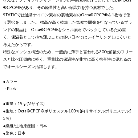
そんなアクティブインサレーションの中綿素材の1つとしてTEIJIN Octa
®CPCP®があり、その軽量性と高い保温力を持つ素材でした。
STATICでは通常ナイロン素材の裏地素材のOcta®CPCP®を1枚地で使
う選択をしました。 標高が高く乾燥した気候で開発を行なっているブラ
ンドの製品は、Octa®CPCP®をシェル素材でパックしているため重
く、保温着として持ち運ぶことの多い日本ではレイヤリングしにくいと
考えたからです。
特殊なメッシュ構造のため、一般的に薄手と言われる300g前後のフリー
スと比べ圧倒的に軽く、重量比の保温性が非常に高く携帯性に優れるの
でオールシーズン活躍します。
●カラー
・Black
●重量：19 g (Mサイズ)
●生地：Octa®CPCP®ポリエステル100％(内リサイクルポリエステル5
3％)
●繊維/生地原産国：日本
●染色：日本