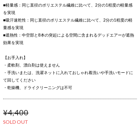
■軽量感：同じ直径のポリエステル繊維に比べて、2分の1程度の軽量感
を実現
■吸汗速乾性：同じ直径のポリエステル繊維に比べて、2分の1程度の軽
量感を実現
■遮熱性：中空部と8本の突起による空間に含まれるデッドエアーが遮熱
効果を実現
【お手入れ】
・柔軟剤、漂白剤は使えません
・手洗いまたは、洗濯ネットに入れておしゃれ着洗いや手洗いモードに
て回してください
・乾燥機、ドライクリーニングは不可
¥4,400
SOLD OUT