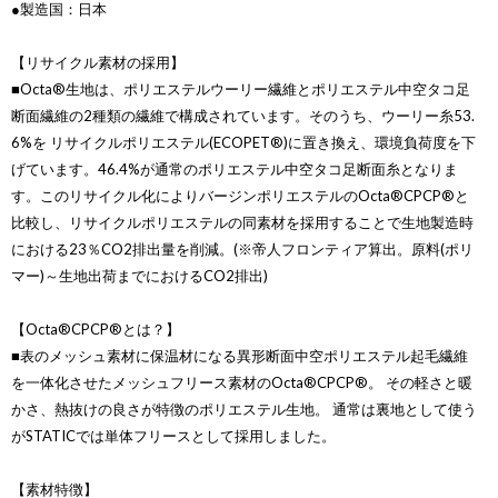
●製造国：日本
【リサイクル素材の採用】
■Octa®生地は、ポリエステルウーリー繊維とポリエステル中空タコ足
断面繊維の2種類の繊維で構成されています。そのうち、ウーリー糸53.
6%を リサイクルポリエステル(ECOPET®)に置き換え、環境負荷度を下
げています。46.4%が通常のポリエステル中空タコ足断面糸となりま
す。このリサイクル化によりバージンポリエステルのOcta®CPCP®と
比較し、リサイクルポリエステルの同素材を採用することで生地製造時
における23％CO2排出量を削減。(※帝人フロンティア算出。原料(ポリ
マー)～生地出荷までにおけるCO2排出)
【Octa®CPCP®とは？】
■表のメッシュ素材に保温材になる異形断面中空ポリエステル起毛繊維
を一体化させたメッシュフリース素材のOcta®CPCP®。 その軽さと暖
かさ、熱抜けの良さが特徴のポリエステル生地。 通常は裏地として使う
がSTATICでは単体フリースとして採用しました。
【素材特徴】