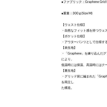
●ファブリック：Graphene Grid F
●重量：300 g (Size M)
【ウェスト仕様】
・自然なフィット感を持つウェ
【ポケット仕様】
・アウターパンツとして仕様す
【表生地】
・「Graphene」を練り込ん
により、
低温時には保温、高温時にはク
【裏生地】
・グリッド状に編まれた「Graphe
を両立し
た構造。