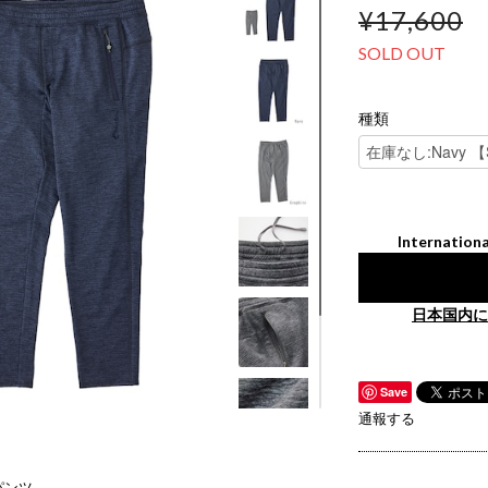
¥17,600
SOLD OUT
種類
Internationa
日本国内に
Save
通報する
パンツ