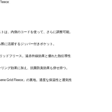
leece
ストは、内側のコードを使って、さらに調整可能。
る際に活躍するジッパー付きポケット。
だグリッドフリース。遠赤外線効果と優れた熱伝導性
ーリング効果に加え、抗菌防臭効果も併せ持つ。
ne Grid Fleece」の裏地。適度な保温性と通気性