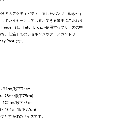
た秋冬のアクティビティに適したパンツ。動きやす
ミッドレイヤーとしても着用できる薄手にこだわり
 Fleece」は、Teton Bros.が使用するフリースの中
持ち、低温下でのジョギングやクロスカントリー
y Pantです。
～94cm/股下74cm)
～98cm/股下75cm)
102cm/股下76cm)
～106cm/股下77cm)
基準とする体のサイズです。