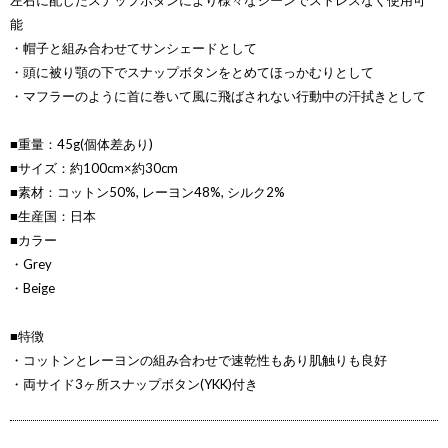
左右に配したスナップボタンにより様々なシーンでストレスなく使用可
能
・帽子と組み合わせてサンシェードとして
・頭に被り顎の下でスナップボタンをとめてほっかむりとして
・マフラーのように首に巻いて風に飛ばされない行動中の汗拭きとして
■重量：45g(個体差あり)
■サイズ：約100cm×約30cm
■素材：コットン50%, レーヨン48%, シルク2%
■生産国：日本
■カラー
・Grey
・Beige
■特徴
・コットンとレーヨンの組み合わせで速乾性もあり肌触りも良好
・両サイド3ヶ所スナップボタン(YKK)付き