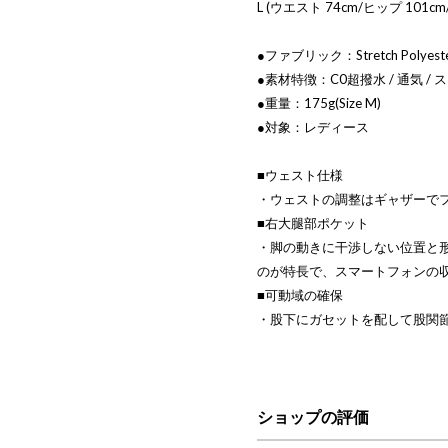
L (ウエスト 74cm/ヒップ 101cm/
●ファブリック：Stretch Polyeste
●素材特徴：C0超撥水 / 通気 / ス
●重量：175g(Size M)
●対象：レディース
■ウェスト仕様
・ウェストの調整はギャザーで
■右大腿部ポケット
・脚の動きに干渉しない位置と
のが特長で、スマートフォンの
■可動域の確保
・股下にガセットを配して股関
ショップの評価