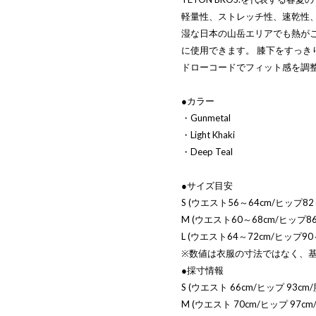
軽量性、ストレッチ性、速乾性
湿な日本の山岳エリアでも熱が
に使用できます。 膝下をすっ
ドローコードでフィット感を調
●カラー
・Gunmetal
・Light Khaki
・Deep Teal
●サイズ目安
S (ウエスト56～64cm/ヒップ82
M (ウエスト60～68cm/ヒップ86
L (ウエスト64～72cm/ヒップ90
※数値は衣服の寸法ではなく、基
●採寸情報
S (ウエスト 66cm/ヒップ 93cm/股
M (ウエスト 70cm/ヒップ 97cm/