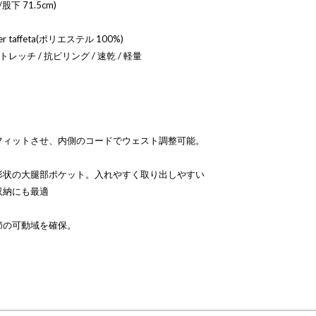
股下 71.5cm)
r taffeta(ポリエステル 100%)
トレッチ / 抗ピリング / 速乾 / 軽量
フィットさせ、内側のコードでウェスト調整可能。
形状の大腿部ポケット。入れやすく取り出しやすい
収納にも最適
節の可動域を確保。