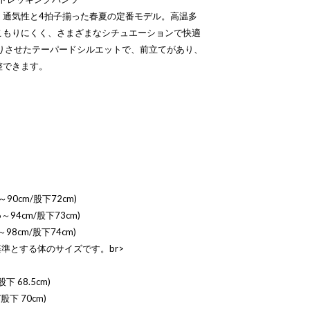
、通気性と4拍子揃った春夏の定番モデル。高温多
こもりにくく、さまざまなシチュエーションで快適
きりさせたテーパードシルエットで、前立てがあり、
整できます。
～90cm/股下72cm)
～94cm/股下73cm)
～98cm/股下74cm)
準とする体のサイズです。br>
下 68.5cm)
股下 70cm)