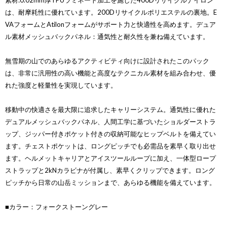
素材:0.02mm厚TPUラミネート加工を施した400Dリサイクルナイロン
は、耐摩耗性に優れています。200Dリサイクルポリエステルの裏地。E
VAフォームとAtilonフォームがサポート力と快適性を高めます。デュア
ル素材メッシュバックパネル：通気性と耐久性を兼ね備えています。
無雪期の山でのあらゆるアクティビティ向けに設計されたこのパック
は、非常に汎用性の高い機能と高度なテクニカル素材を組み合わせ、優
れた強度と軽量性を実現しています。
移動中の快適さを最大限に追求したキャリーシステム。通気性に優れた
デュアルメッシュバックパネル、人間工学に基づいたショルダーストラ
ップ、ジッパー付きポケット付きの収納可能なヒップベルトを備えてい
ます。チェストポケットは、ロングピッチでも必需品を素早く取り出せ
ます。ヘルメットキャリアとアイスツールループに加え、一体型ロープ
ストラップと2kNカラビナが付属し、素早くクリップできます。ロング
ピッチから日常の山岳ミッションまで、あらゆる機能を備えています。
■カラー：フォークストーングレー