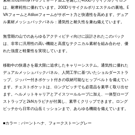
素材:0.02mm厚TPUラミネート加工を施した400Dリサイクルナイロン
は、耐摩耗性に優れています。200Dリサイクルポリエステルの裏地。E
VAフォームとAtilonフォームがサポート力と快適性を高めます。デュア
ル素材メッシュバックパネル：通気性と耐久性を兼ね備えています。
無雪期の山でのあらゆるアクティビティ向けに設計されたこのパック
は、非常に汎用性の高い機能と高度なテクニカル素材を組み合わせ、優
れた強度と軽量性を実現しています。
移動中の快適さを最大限に追求したキャリーシステム。通気性に優れた
デュアルメッシュバックパネル、人間工学に基づいたショルダーストラ
ップ、ジッパー付きポケット付きの収納可能なヒップベルトを備えてい
ます。チェストポケットは、ロングピッチでも必需品を素早く取り出せ
ます。ヘルメットキャリアとアイスツールループに加え、一体型ロープ
ストラップと2kNカラビナが付属し、素早くクリップできます。ロング
ピッチから日常の山岳ミッションまで、あらゆる機能を備えています。
■カラー：バーントヘナ、フォークストーングレー