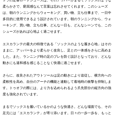
トラの定番ロードシューズは、そのアッパーがまるでソックスのような
柔らかさで、窮屈感なんて言葉は忘れさせてくれます。このシューズ
は、朝のランニングからウォーキング、買い物、立ち仕事まで、一日中
多目的に使用できるよう設計されています。朝のランニングから、ウォ
ーキング、買い物、立ち仕事。どんな一日も、どんなシーンでも、この
シューズがあれば心地よく過ごせます。
エスカランテの最大の特徴である「ソックスのような履き心地」はその
ままに、アッパーをより柔らかく改良し、足との一体感をさらに高めま
した。また、ランニング時の足のブレを防ぐ設計となっており、どんな
動きにも違和感を感じることなく快適に過ごせます。
さらに、改良されたアウトソールは足の動きにより追従し、横方向への
柔軟性を高め、自分のアーチの機能と連動して着地時の衝撃を抑制しま
す。トゥオフの際には、より力を込められるよう爪先部分の縦方向の強
度も強化されています。
まるでソックスを履いているかのような快適さ。どんな場面でも、その
足元には「エスカランテ」が寄り添います。日々の一歩一歩を、もっと