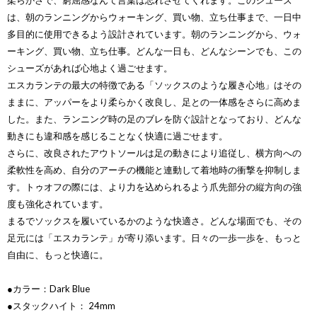
柔らかさで、窮屈感なんて言葉は忘れさせてくれます。このシューズ
は、朝のランニングからウォーキング、買い物、立ち仕事まで、一日中
多目的に使用できるよう設計されています。朝のランニングから、ウォ
ーキング、買い物、立ち仕事。どんな一日も、どんなシーンでも、この
シューズがあれば心地よく過ごせます。
エスカランテの最大の特徴である「ソックスのような履き心地」はその
ままに、アッパーをより柔らかく改良し、足との一体感をさらに高めま
した。また、ランニング時の足のブレを防ぐ設計となっており、どんな
動きにも違和感を感じることなく快適に過ごせます。
さらに、改良されたアウトソールは足の動きにより追従し、横方向への
柔軟性を高め、自分のアーチの機能と連動して着地時の衝撃を抑制しま
す。トゥオフの際には、より力を込められるよう爪先部分の縦方向の強
度も強化されています。
まるでソックスを履いているかのような快適さ。どんな場面でも、その
足元には「エスカランテ」が寄り添います。日々の一歩一歩を、もっと
自由に、もっと快適に。
●カラー：Dark Blue
●スタックハイト： 24mm