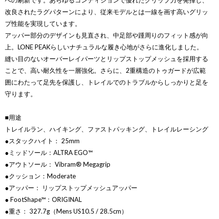
への刷新です。あらゆるコンディションで優れたグリップ力を発揮し、
改良されたラグパターンにより、従来モデルとは一線を画す高いグリッ
プ性能を実現しています。
アッパー部分のデザインも見直され、中足部や踵周りのフィット感が向
上。LONE PEAKらしいナチュラルな履き心地がさらに進化しました。
縫い目のないオーバーレイパーツとリップストップメッシュを採用する
ことで、高い耐久性を一層強化。さらに、2重構造のトゥガードが広範
囲にわたって足先を保護し、トレイルでのトラブルからしっかりと足を
守ります。
■用途
トレイルラン、ハイキング、ファストパッキング、トレイルレーシング
●スタックハイト： 25mm
●ミッドソール：ALTRA EGO™
●アウトソール： Vibram® Megagrip
●クッション：Moderate
●アッパー： リップストップメッシュアッパー
● FootShape™：ORIGINAL
●重さ： 327.7g（Mens US10.5 / 28.5cm）