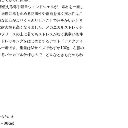
ラーで通年使える薄手軽量ウィンドシェルが、素材を一新し
。適度に風を止める防風性や霧雨を弾く撥水性はこ
細な凹凸がよりくっきりしたことで汗をかいたとき
に耐久性も高くなりました。メカニカルストレッチ
やフリースの上に着てもストレスがなく肌寒い条件
、トレッキングをはじめとするアウトドアアクティ
一着です。重量はMサイズでわずか100g。右腰の
きるパッカブル仕様なので、どんなときもためらわ
84cm)
～88cm)