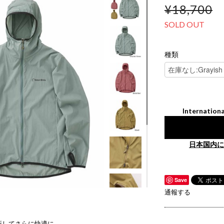
¥18,700
SOLD OUT
種類
Internationa
日本国内に
Save
通報する
新してさらに快適に