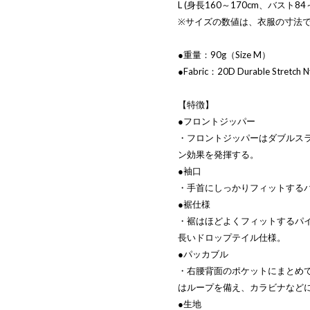
L (身長160～170cm、バスト84～
※サイズの数値は、衣服の寸法
●重量：90g（Size M）
●Fabric：20D Durable Stretch N
【特徴】
●フロントジッパー
・フロントジッパーはダブルス
ン効果を発揮する。
●袖口
・手首にしっかりフィットする
●裾仕様
・裾はほどよくフィットするパ
長いドロップテイル仕様。
●パッカブル
・右腰背面のポケットにまとめ
はループを備え、カラビナなど
●生地