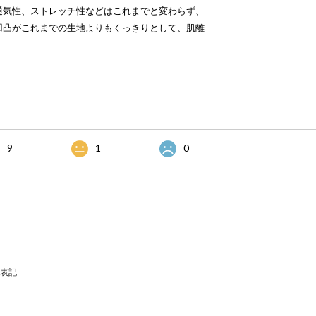
通気性、ストレッチ性などはこれまでと変わらず、
凹凸がこれまでの生地よりもくっきりとして、肌離
9
1
0
表記