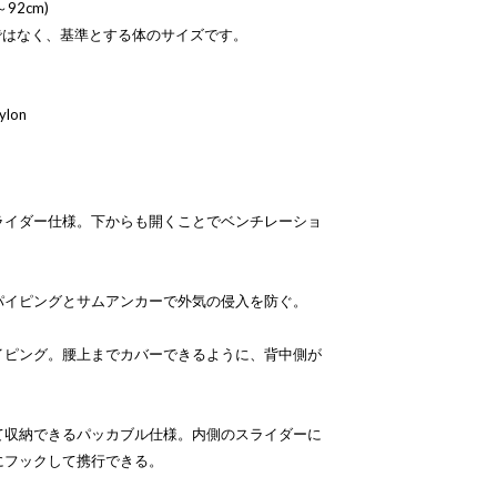
92cm)
ではなく、基準とする体のサイズです。
ylon
ライダー仕様。下からも開くことでベンチレーショ
パイピングとサムアンカーで外気の侵入を防ぐ。
イピング。腰上までカバーできるように、背中側が
て収納できるパッカブル仕様。内側のスライダーに
にフックして携行できる。