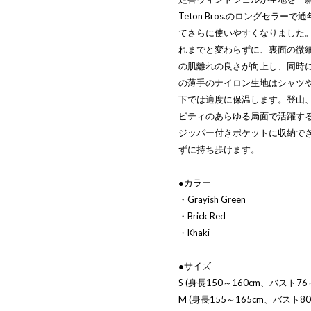
Teton Bros.のロングセ
てさらに使いやすくなりました
れまでと変わらずに、裏面の微
の肌離れの良さが向上し、同時
の薄手のナイロン生地はシャツ
下では適度に保温します。登山
ビティのあらゆる局面で活躍する
ジッパー付きポケットに収納で
ずに持ち歩けます。
●カラー
・Grayish Green
・Brick Red
・Khaki
●サイズ
S (身長150～160cm、バスト76～
M (身長155～165cm、バスト80