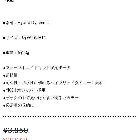
・Red
■素材：Hybrid Dyneema
■サイズ：約 W19×H11
■重量：約10g
●ファーストエイドキット収納ポーチ
●超軽量
●耐久性・防水性に優れるハイブリッドダイニーマ素材
●YKK止水ジッパー採用
●ザックの中で見つけやすい明るいカラー
●必需品の収納に
¥3,850
SOLD OUT