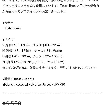
吸汗速乾性、抗菌防臭機能を備え、紫外線をカットするUPF+30。リサ
イクルポリエステル糸を使用しています。Teton Bros. とTonyの想像力
から生まれるグラフィックをお楽しみください。
●カラー
・Light Green
●サイズ
S (身長160～170cm、チェスト84～92cm)
M (身長165～175cm、チェスト88～96cm)
L (身長170～180cm、チェスト92～100cm)
XL (身長175～185cm、チェスト96～104cm)
※サイズの数値は、衣服の寸法ではなく、基準とする体のサイズです。
●重量：180g（Size M）
●Fabric：Recycled Polyester Jersey / UPF+30
¥5,500